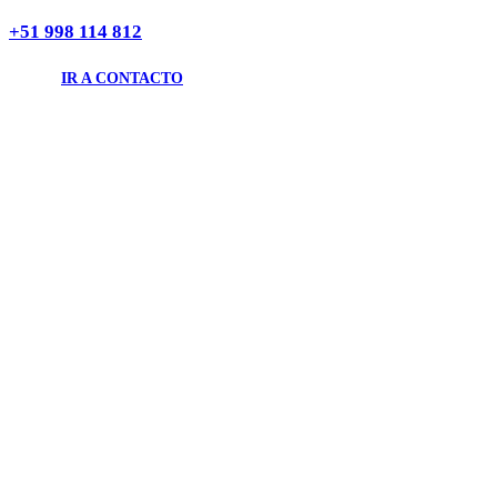
LLAMANOS AHORA
+51 998 114 812
IR A CONTACTO