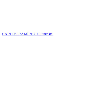
CARLOS RAMÍREZ
Guitarrista
ESTAS DISPUESTO A CONOCER UN POCO MAS DE
NOSOTROS?
Tocamos desde nuestro
KIMOCHI
Entregamos lo que tenemos porque vivimos lo que
ofrecemos