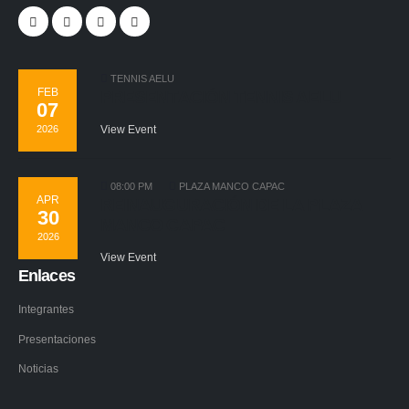
TENNIS AELU
FEB
PRESENTACIÓN TENNIS AELU
07
2026
View Event
08:00 PM
PLAZA MANCO CAPAC
APR
REINAUGURACIÓN DE LA PLAZA
30
MANCO CAPAC
2026
View Event
Enlaces
Integrantes
Presentaciones
Noticias