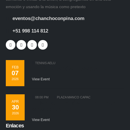
emoción y usando la música como pretexto
eventos@chanchoconpina.com
+51 998 114 812
TENNIS AELU
FEB
PRESENTACIÓN TENNIS AELU
07
2026
View Event
08:00 PM
PLAZA MANCO CAPAC
APR
REINAUGURACIÓN DE LA PLAZA
30
MANCO CAPAC
2026
View Event
Enlaces