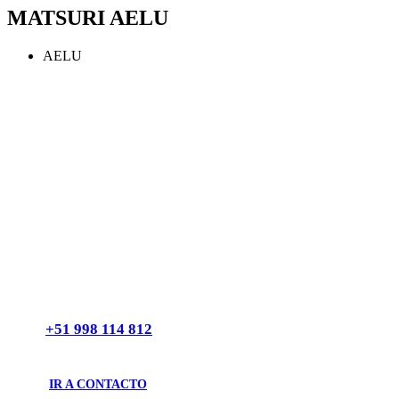
MATSURI AELU
AELU
ESTAS DISPUESTO A CONOCER UN POCO MAS DE
NOSOTROS?
Tocamos desde nuestro
KIMOCHI
Entregamos lo que tenemos porque vivimos lo que
ofrecemos
LLAMANOS AHORA
+51 998 114 812
IR A CONTACTO